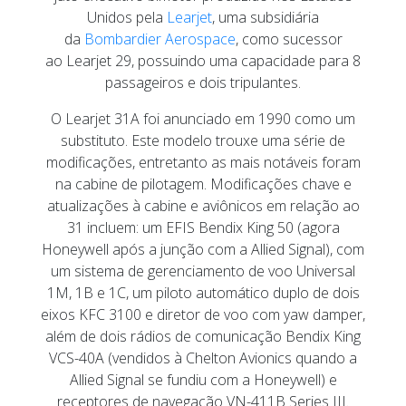
Unidos pela
Learjet
, uma subsidiária
da
Bombardier Aerospace
, como sucessor
ao Learjet 29, possuindo uma capacidade para 8
passageiros e dois tripulantes.
O Learjet 31A foi anunciado em 1990 como um
substituto. Este modelo trouxe uma série de
modificações, entretanto as mais notáveis foram
na cabine de pilotagem. Modificações chave e
atualizações à cabine e aviônicos em relação ao
31 incluem: um EFIS Bendix King 50 (agora
Honeywell após a junção com a Allied Signal), com
um sistema de gerenciamento de voo Universal
1M, 1B e 1C, um piloto automático duplo de dois
eixos KFC 3100 e diretor de voo com yaw damper,
além de dois rádios de comunicação Bendix King
VCS-40A (vendidos à Chelton Avionics quando a
Allied Signal se fundiu com a Honeywell) e
receptores de navegação VN-411B Series III.